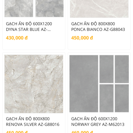
GẠCH ẤN ĐỘ 600X1200
GẠCH ẤN ĐỘ 800X800
DYNA STAR BLUE AZ-
PONCA BIANCO AZ-G88043
G62019
430,000
đ
450,000
đ
GẠCH ẤN ĐỘ 800X800
GẠCH ẤN ĐỘ 600X1200
RENOVA SILVER AZ-G88016
NORWAY GREY AZ-M62013
450,000
đ
460,000
đ