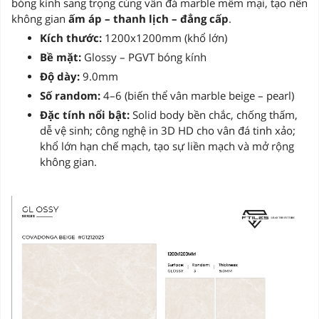
bóng kính sang trọng cùng vân đá marble mềm mại, tạo nên
không gian
ấm áp – thanh lịch – đẳng cấp
.
Kích thước:
1200x1200mm (khổ lớn)
Bề mặt:
Glossy – PGVT bóng kính
Độ dày:
9.0mm
Số random:
4–6 (biến thể vân marble beige – pearl)
Đặc tính nổi bật:
Solid body bền chắc, chống thấm,
dễ vệ sinh; công nghệ in 3D HD cho vân đá tinh xảo;
khổ lớn hạn chế mạch, tạo sự liền mạch và mở rộng
không gian.