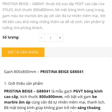
PRISTINA BEIGE – G88041 thuộc bộ sưu tập PGVT cao cấp của
FTILES, kích thước 800x800mm, bề mặt bóng kính sang trọng,
gam màu be marble ấm áp với vân đá tự nhiên mềm mại. Với
độ bền cao, khả năng chống thấm và dễ vệ sinh, sản phẩm lý
tưởng cho phòng khách,
-
Số lượng:
+
MÔ TẢ SẢN PHẨM
Gạch 800x800mm –
PRISTINA BEIGE G88041
1. Giới thiệu sản phẩm
PRISTINA BEIGE – G88041
là mẫu gạch
PGVT bóng kính
cao cấp
, kích thước
800x800mm
, nổi bật với gam
be
marble ấm áp
cùng vân đá tự nhiên mềm mại, thanh lịch.
Bề mặt bóng kính giúp không gian trở nên
sáng thoáng