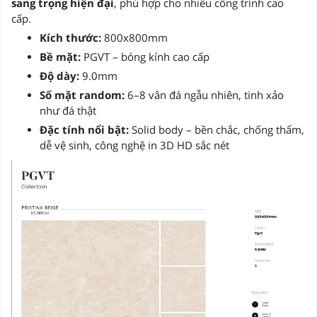
sang trọng hiện đại
, phù hợp cho nhiều công trình cao
cấp.
Kích thước:
800x800mm
Bề mặt:
PGVT – bóng kính cao cấp
Độ dày:
9.0mm
Số mặt random:
6–8 vân đá ngẫu nhiên, tinh xảo
như đá thật
Đặc tính nổi bật:
Solid body – bền chắc, chống thấm,
dễ vệ sinh, công nghệ in 3D HD sắc nét